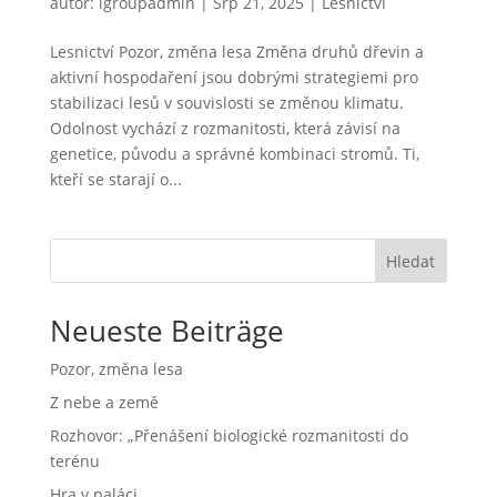
autor:
lgroupadmin
|
Srp 21, 2025
|
Lesnictví
Lesnictví Pozor, změna lesa Změna druhů dřevin a
aktivní hospodaření jsou dobrými strategiemi pro
stabilizaci lesů v souvislosti se změnou klimatu.
Odolnost vychází z rozmanitosti, která závisí na
genetice, původu a správné kombinaci stromů. Ti,
kteří se starají o...
Hledat
Neueste Beiträge
Pozor, změna lesa
Z nebe a země
Rozhovor: „Přenášení biologické rozmanitosti do
terénu
Hra v paláci