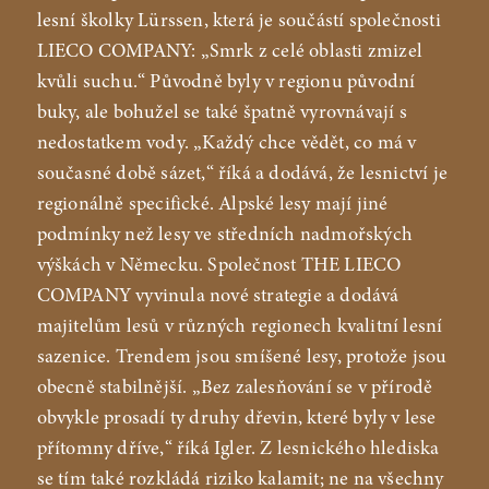
lesní školky Lürssen, která je součástí společnosti
LIECO COMPANY: „Smrk z celé oblasti zmizel
kvůli suchu.“ Původně byly v regionu původní
buky, ale bohužel se také špatně vyrovnávají s
nedostatkem vody. „Každý chce vědět, co má v
současné době sázet,“ říká a dodává, že lesnictví je
regionálně specifické. Alpské lesy mají jiné
podmínky než lesy ve středních nadmořských
výškách v Německu. Společnost THE LIECO
COMPANY vyvinula nové strategie a dodává
majitelům lesů v různých regionech kvalitní lesní
sazenice. Trendem jsou smíšené lesy, protože jsou
obecně stabilnější. „Bez zalesňování se v přírodě
obvykle prosadí ty druhy dřevin, které byly v lese
přítomny dříve,“ říká Igler. Z lesnického hlediska
se tím také rozkládá riziko kalamit; ne na všechny