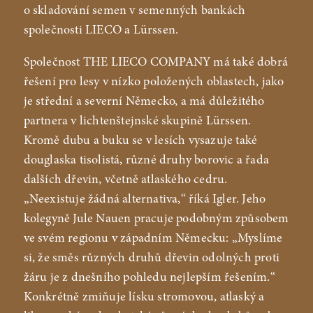
o skladování semen v semenných bankách
společnosti LIECO a Lürssen.
Společnost THE LIECO COMPANY má také dobrá
řešení pro lesy v nízko položených oblastech, jako
je střední a severní Německo, a má důležitého
partnera v lichtenštejnské skupině Lürssen.
Kromě dubu a buku se v lesích vysazuje také
douglaska tisolistá, různé druhy borovic a řada
dalších dřevin, včetně atlaského cedru.
„Neexistuje žádná alternativa,“ říká Igler. Jeho
kolegyně Jule Nauen pracuje podobným způsobem
ve svém regionu v západním Německu: „Myslíme
si, že směs různých druhů dřevin odolných proti
žáru je z dnešního pohledu nejlepším řešením.“
Konkrétně zmiňuje lísku stromovou, atlaský a