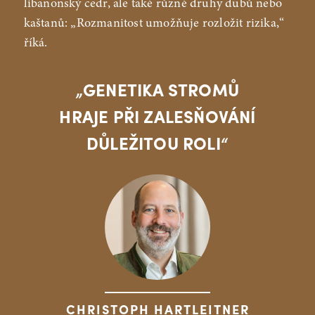
libanonský cedr, ale také různé druhy dubů nebo
kaštanů: „Rozmanitost umožňuje rozložit rizika,“
říká.
„GENETIKA STROMŮ
HRAJE PŘI ZALESŇOVÁNÍ
DŮLEŽITOU ROLI“
CHRISTOPH HARTLEITNER