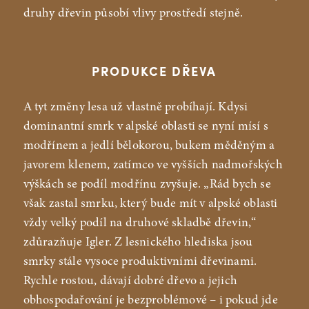
druhy dřevin působí vlivy prostředí stejně.
PRODUKCE DŘEVA
A tyt změny lesa už vlastně probíhají. Kdysi
dominantní smrk v alpské oblasti se nyní mísí s
modřínem a jedlí bělokorou, bukem měděným a
javorem klenem, zatímco ve vyšších nadmořských
výškách se podíl modřínu zvyšuje. „Rád bych se
však zastal smrku, který bude mít v alpské oblasti
vždy velký podíl na druhové skladbě dřevin,“
zdůrazňuje Igler. Z lesnického hlediska jsou
smrky stále vysoce produktivními dřevinami.
Rychle rostou, dávají dobré dřevo a jejich
obhospodařování je bezproblémové – i pokud jde