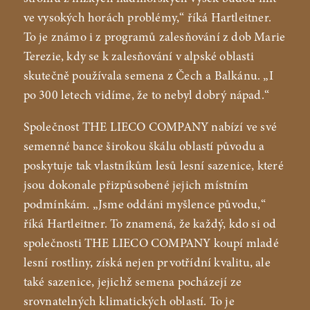
ve vysokých horách problémy,“ říká Hartleitner.
To je známo i z programů zalesňování z dob Marie
Terezie, kdy se k zalesňování v alpské oblasti
skutečně používala semena z Čech a Balkánu. „I
po 300 letech vidíme, že to nebyl dobrý nápad.“
Společnost THE LIECO COMPANY nabízí ve své
semenné bance širokou škálu oblastí původu a
poskytuje tak vlastníkům lesů lesní sazenice, které
jsou dokonale přizpůsobené jejich místním
podmínkám. „Jsme oddáni myšlence původu,“
říká Hartleitner. To znamená, že každý, kdo si od
společnosti THE LIECO COMPANY koupí mladé
lesní rostliny, získá nejen prvotřídní kvalitu, ale
také sazenice, jejichž semena pocházejí ze
srovnatelných klimatických oblastí. To je