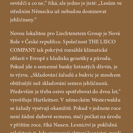
osvědčí a co ne,“ říká, ale jedno je jisté: „Lesům ve
středním Německu už nebudou dominovat
jehličnany.“
Novou lokalitou pro Liechtenstein Group je Nová
Role v České republice. Společnost THE LIECO
COMPANY tak pokrývá rozsáhlé klimatické
oblasti v Evropě z hlediska genetiky a původu.
Pokud jde o semenné banky listnatých dřevin, je
to výzva. „Skladování žaludů a bukvic je mnohem
obtížnější než skladování semen jehličnanů.
Především je třeba osivo spotřebovat do dvou let,“
vysvětluje Hartleitner. V německém Westerwaldu
se žaludy vysévají okamžitě. Pokud v jednom roce
není žádné dubové semeno, stačí počkat na úrodu
v příštím roce, říká Nauen. Lesnictví je poklidná