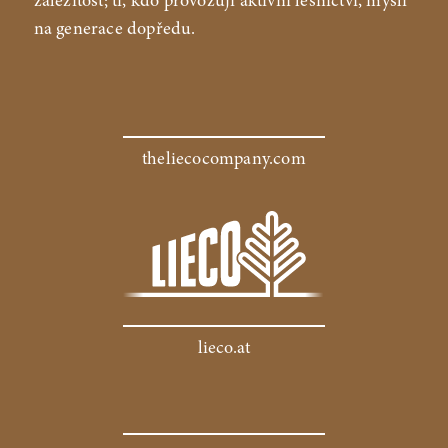
záležitost; ti, kdo provozují aktivní lesnictví, myslí
na generace dopředu.
theliecocompany.com
lieco.at