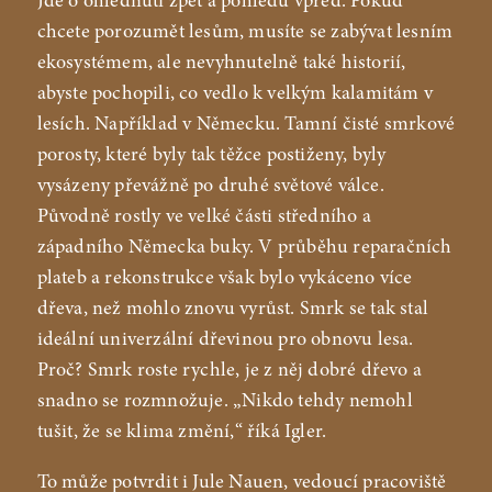
Jde o ohlédnutí zpět a pohledu vpřed. Pokud
chcete porozumět lesům, musíte se zabývat lesním
ekosystémem, ale nevyhnutelně také historií,
abyste pochopili, co vedlo k velkým kalamitám v
lesích. Například v Německu. Tamní čisté smrkové
porosty, které byly tak těžce postiženy, byly
vysázeny převážně po druhé světové válce.
Původně rostly ve velké části středního a
západního Německa buky. V průběhu reparačních
plateb a rekonstrukce však bylo vykáceno více
dřeva, než mohlo znovu vyrůst. Smrk se tak stal
ideální univerzální dřevinou pro obnovu lesa.
Proč? Smrk roste rychle, je z něj dobré dřevo a
snadno se rozmnožuje. „Nikdo tehdy nemohl
tušit, že se klima změní,“ říká Igler.
To může potvrdit i Jule Nauen, vedoucí pracoviště