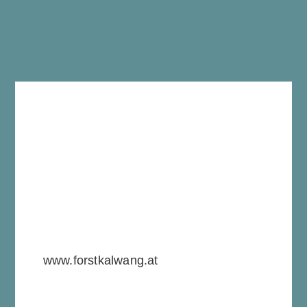
Forstbetrieb in der Steiermark,
Produktion und Vermarktung von
hochwertigem Nadelrundholz
www.forstkalwang.at