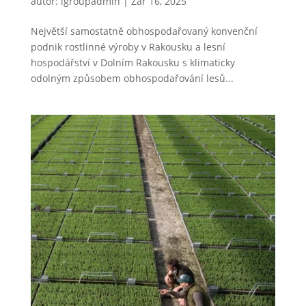
autor:
lgroupadmin
|
Zář 16, 2025
Největší samostatně obhospodařovaný konvenční
podnik rostlinné výroby v Rakousku a lesní
hospodářství v Dolním Rakousku s klimaticky
odolným způsobem obhospodařování lesů...